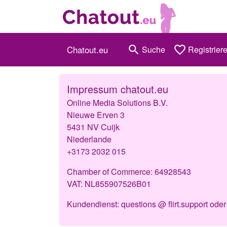
search
favorite_border
Chatout.eu
Suche
Registrier
Impressum chatout.eu
Online Media Solutions B.V.
Nieuwe Erven 3
5431 NV Cuijk
Niederlande
+3173 2032 015
Chamber of Commerce: 64928543
VAT: NL855907526B01
Kundendienst: questions @ flirt.support ode